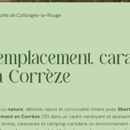
près de Collonges-la-Rouge
emplacement car
a Corrèze
s où
nature
, détente, repos et convivialité riment avec
liber
ement en Corrèze
(19) dans un cadre verdoyant et apaisant
 tentes, caravanes et camping-carsdans un environnement natu