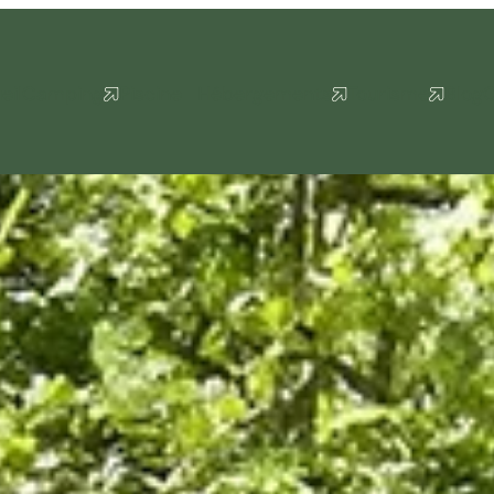
eil
Camping
Piscine
Hébergements
Tourisme
Blog
C