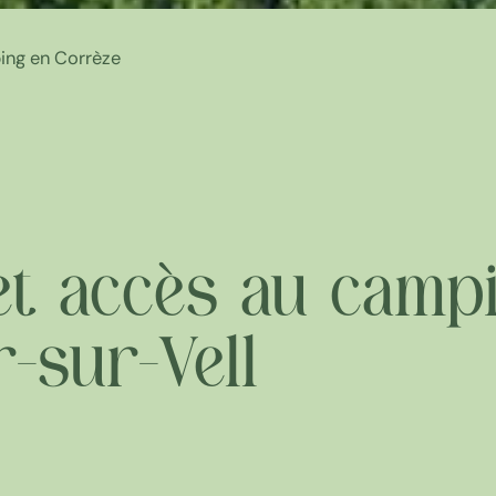
ing en Corrèze
et accès au camp
-sur-Vell