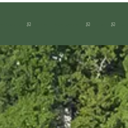
eil
Camping
Piscine
Hébergements
Tourisme
Blog
C