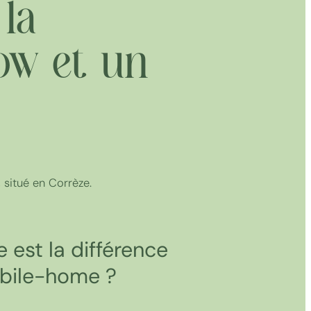
la
ow et un
 situé en Corrèze.
 est la différence
obile-home ?