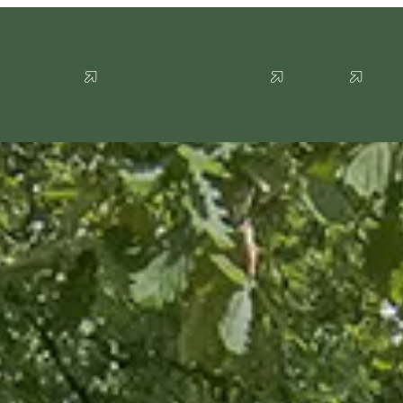
eil
Camping
Piscine
Hébergements
Tourisme
Blog
C